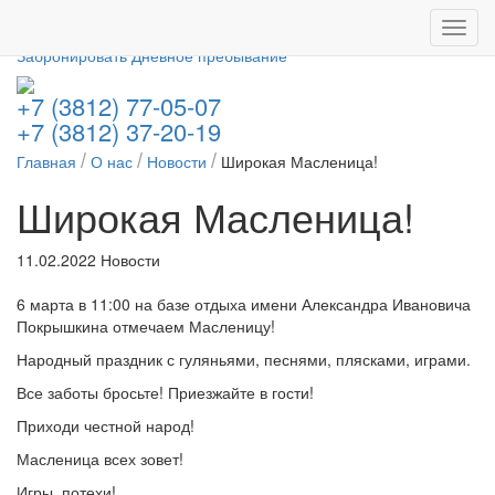
База отдыха
Toggl
им. А. И. Покрышкина (C552024017027)
navig
Забронировать
Дневное пребывание
+7 (3812) 77-05-07
+7 (3812) 37-20-19
Главная
О нас
Новости
Широкая Масленица!
Широкая Масленица!
11.02.2022
Новости
6 марта в 11:00 на базе отдыха имени Александра Ивановича
Покрышкина отмечаем Масленицу!
Народный праздник с гуляньями, песнями, плясками, играми.
Все заботы бросьте! Приезжайте в гости!
Приходи честной народ!
Масленица всех зовет!
Игры, потехи!